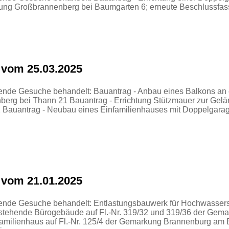
kung Großbrannenberg bei Baumgarten 6; erneute Beschlussfa
 vom 25.03.2025
gende Gesuche behandelt: Bauantrag - Anbau eines Balkons an
erg bei Thann 21 Bauantrag - Errichtung Stützmauer zur Gelän
uantrag - Neubau eines Einfamilienhauses mit Doppelgarage un
 vom 21.01.2025
lgende Gesuche behandelt: Entlastungsbauwerk für Hochwasse
estehende Bürogebäude auf Fl.-Nr. 319/32 und 319/36 der Ge
amilienhaus auf Fl.-Nr. 125/4 der Gemarkung Brannenburg am 