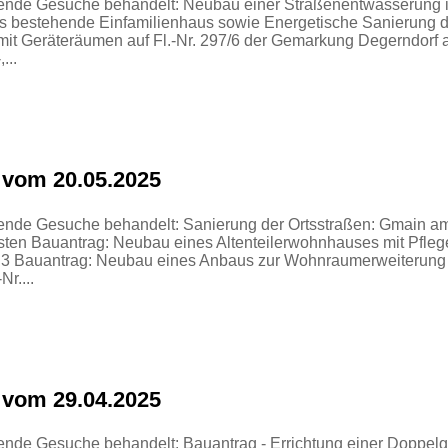
gende Gesuche behandelt: Neubau einer Straßenentwässerung i
 bestehende Einfamilienhaus sowie Energetische Sanierung de
it Geräteräumen auf Fl.-Nr. 297/6 der Gemarkung Degerndorf 
...
 vom 20.05.2025
ende Gesuche behandelt: Sanierung der Ortsstraßen: Gmain am
n Bauantrag: Neubau eines Altenteilerwohnhauses mit Pflege
3 Bauantrag: Neubau eines Anbaus zur Wohnraumerweiterung 
r....
 vom 29.04.2025
ende Gesuche behandelt: Bauantrag - Errichtung einer Doppel