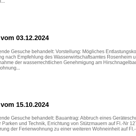
...
 vom 03.12.2024
ende Gesuche behandelt: Vorstellung: Mögliches Entlastungsk
ung nach Empfehlung des Wasserwirtschaftsamtes Rosenheim 
ßnahme der wasserrechtlichen Genehmigung am Hirschnagelba
ohnung...
 vom 15.10.2024
gende Gesuche behandelt: Bauantrag: Abbruch eines Gerätesch
ür Parken und Technik, Errichtung von Stützmauern auf Fl.-Nr
ng der Ferienwohnung zu einer weiteren Wohneinheit auf Fl